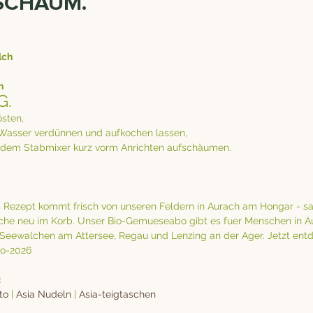
SCHAUM.
lch
n
G.
sten, 
Wasser verdünnen und aufkochen lassen, 
 dem Stabmixer kurz vorm Anrichten aufschäumen.
Rezept kommt frisch von unseren Feldern in Aurach am Hongar - sai
che neu im Korb. Unser Bio-Gemueseabo gibt es fuer Menschen in A
 Seewalchen am Attersee, Regau und Lenzing an der Ager. Jetzt entd
bo-2026
:
to
 | 
Asia Nudeln
 | 
Asia-teigtaschen