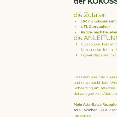
der KOKOS
die Zutaten.
100 ml Kokosnussmi
1 TL Currypulver
Ingwer nach Beliebe
die ANLEITUN
Currypulver kurz anrö
Kokosnussmilch mit 
Ingwer dazu und mit
Das Gemuese fuer dieses 
und unverpackt, jede Wo
Schoerfling am Attersee,
derwurzgarten.at/das-a
Mehr Asia-Salat-Rezepte
Asia Laibchen
 | 
Asia Risot
REZEPTE