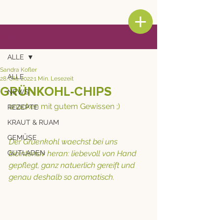
Beitrag
ALLE
Sandra Kofler
ALLE
28. Okt. 2022
1 Min. Lesezeit
GRÜNKOHL-CHIPS
NEWS
snacken mit gutem Gewissen ;) 
REZEPTE
KRAUT & RUAM
GEMÜSE
Der Gruenkohl waechst bei uns 
GUTLADEN
biointensiv heran: liebevoll von Hand 
gepflegt, ganz natuerlich gereift und 
genau deshalb so aromatisch.