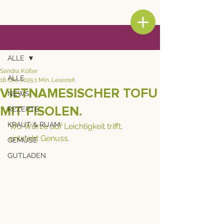
Beitrag
ALLE
Sandra Kofler
ALLE
18. Okt. 2025
1 Min. Lesezeit
VIETNAMESISCHER TOFU
NEWS
MIT FISOLEN.
REZEPTE
KRAUT & RUAM
Wo Würze auf Leichtigkeit trifft, 
entsteht Genuss.
GEMÜSE
GUTLADEN