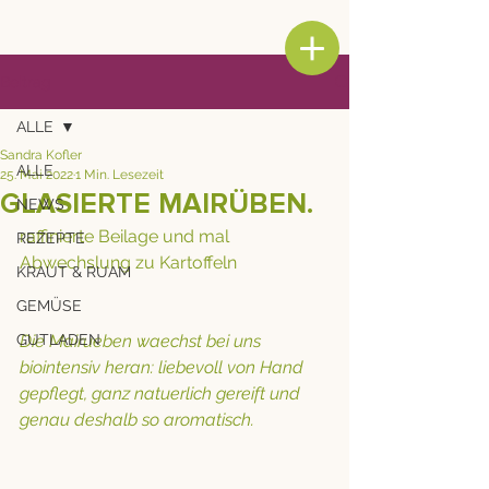
Beitrag
ALLE
Sandra Kofler
ALLE
25. Mai 2022
1 Min. Lesezeit
GLASIERTE MAIRÜBEN.
NEWS
raffinierte Beilage und mal 
REZEPTE
Abwechslung zu Kartoffeln
KRAUT & RUAM
GEMÜSE
GUTLADEN
Die Mairueben waechst bei uns 
biointensiv heran: liebevoll von Hand 
gepflegt, ganz natuerlich gereift und 
genau deshalb so aromatisch.