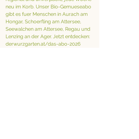
neu im Korb. Unser Bio-Gemueseabo 
gibt es fuer Menschen in Aurach am 
Hongar, Schoerfling am Attersee, 
Seewalchen am Attersee, Regau und 
Lenzing an der Ager. Jetzt entdecken: 
derwurzgarten.at/das-abo-2026
Mehr Mairueben-Rezepte:
Flammkuchen mit Herbstrüben & 
Rucola
 | 
Mairüben-fisolen-eintopf
 | 
Mairüben-laibchen
REZEPTE
Alle ansehen
Aktuelle Beiträge