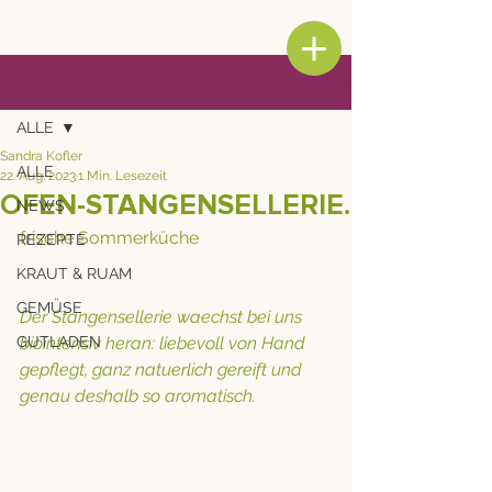
Beitrag
ALLE
Sandra Kofler
ALLE
22. Aug. 2023
1 Min. Lesezeit
OFEN-STANGENSELLERIE.
NEWS
frische Sommerküche
REZEPTE
KRAUT & RUAM
GEMÜSE
Der Stangensellerie waechst bei uns 
GUTLADEN
biointensiv heran: liebevoll von Hand 
gepflegt, ganz natuerlich gereift und 
genau deshalb so aromatisch.