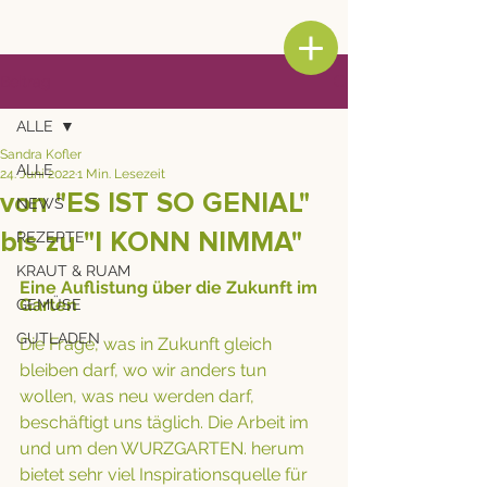
Beitrag
ALLE
Sandra Kofler
ALLE
24. Juni 2022
1 Min. Lesezeit
von "ES IST SO GENIAL"
NEWS
bis zu "I KONN NIMMA"
REZEPTE
KRAUT & RUAM
Eine Auflistung über die Zukunft im 
Garten
GEMÜSE
GUTLADEN
Die Frage, was in Zukunft gleich 
bleiben darf, wo wir anders tun 
wollen, was neu werden darf, 
beschäftigt uns täglich. Die Arbeit im 
und um den WURZGARTEN. herum 
bietet sehr viel Inspirationsquelle für 