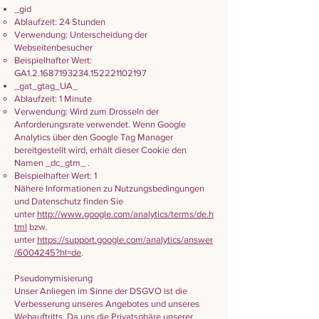
_gid
Ablaufzeit: 24 Stunden
Verwendung: Unterscheidung der
Webseitenbesucher
Beispielhafter Wert:
GA1.2.1687193234.152221102197
_gat_gtag_UA_
Ablaufzeit: 1 Minute
Verwendung: Wird zum Drosseln der
Anforderungsrate verwendet. Wenn Google
Analytics über den Google Tag Manager
bereitgestellt wird, erhält dieser Cookie den
Namen _dc_gtm_ .
Beispielhafter Wert: 1
Nähere Informationen zu Nutzungsbedingungen
und Datenschutz finden Sie
unter
http://www.google.com/analytics/terms/de.h
tml
bzw.
unter
https://support.google.com/analytics/answer
/6004245?hl=de
.
Pseudonymisierung
Unser Anliegen im Sinne der DSGVO ist die
Verbesserung unseres Angebotes und unseres
Webauftritts. Da uns die Privatsphäre unserer