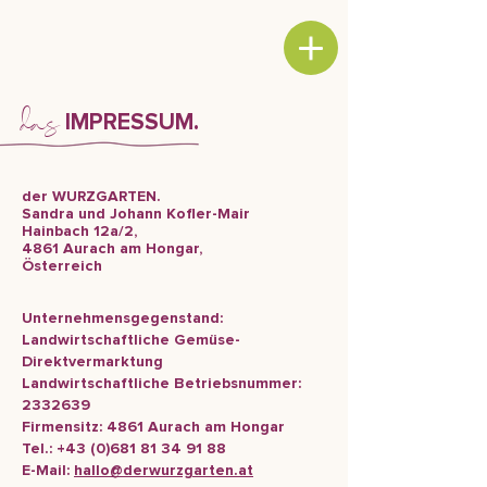
das
IMPRESSUM.
der WURZGARTEN.
Sandra und Johann Kofler-Mair
Hainbach 12a/2,
4861 Aurach am Hongar,
Österreich
Unternehmensgegenstand:
Landwirtschaftliche Gemüse-
Direktvermarktung
Landwirtschaftliche Betriebsnummer:
2332639
Firmensitz: 4861 Aurach am Hongar
Tel.:
+43 (0)681 81 34 91 88
E-Mail:
hallo@derwurzgarten.at