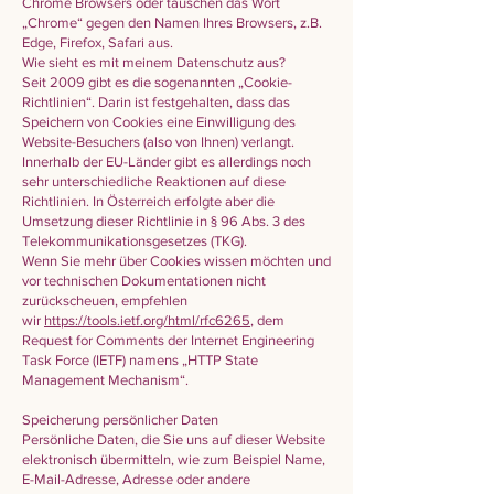
Chrome Browsers oder tauschen das Wort
„Chrome“ gegen den Namen Ihres Browsers, z.B.
Edge, Firefox, Safari aus.
Wie sieht es mit meinem Datenschutz aus?
Seit 2009 gibt es die sogenannten „Cookie-
Richtlinien“. Darin ist festgehalten, dass das
Speichern von Cookies eine Einwilligung des
Website-Besuchers (also von Ihnen) verlangt.
Innerhalb der EU-Länder gibt es allerdings noch
sehr unterschiedliche Reaktionen auf diese
Richtlinien. In Österreich erfolgte aber die
Umsetzung dieser Richtlinie in § 96 Abs. 3 des
Telekommunikationsgesetzes (TKG).
Wenn Sie mehr über Cookies wissen möchten und
vor technischen Dokumentationen nicht
zurückscheuen, empfehlen
wir
https://tools.ietf.org/html/rfc6265
, dem
Request for Comments der Internet Engineering
Task Force (IETF) namens „HTTP State
Management Mechanism“.
Speicherung persönlicher Daten
Persönliche Daten, die Sie uns auf dieser Website
elektronisch übermitteln, wie zum Beispiel Name,
E-Mail-Adresse, Adresse oder andere