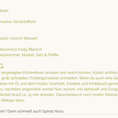
rbsen
rnative: Sü.kartoffeln)
aste) (+100ml Wasser)
Balsamico Essig (Bianco)
euzkümmel, Muskat, Salz & Pfeffer
G.
 eingelegten Kicherebsen abseien und weich kochen. Kürbis würfeln. 
 grob schneiden. Frühlingszwiebel schneiden. Wenn du auch eine G
iese mit Öl und dem Kürbis, Grünkohl, Zwiebel und Knoblauch geme
zu, nachdem angeröstet wurde) Nun würzen, mit Apfelsaft und Essig 
eckel drauf ca. 15 min dünsten. Zwischendurch noch (mehr) Wasser 
s Beilage dazu.
 sein? Dann schmeiß auch Spinat hinzu