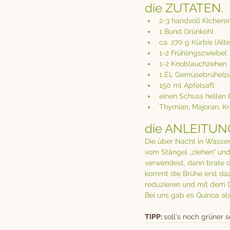
die ZUTATEN.
2-3 handvoll Kichere
1 Bund Grünkohl
ca. 270 g Kürbis (Alte
1-2 Frühlingszwiebel
1-2 Knoblauchzehen
1 EL Gemüsebrühe(p
150 ml Apfelsaft
einen Schuss hellen 
Thymian, Majoran, Kr
die ANLEITUN
Die über Nacht in Wasser
vom Stängel „ziehen“ und
verwendest, dann brate d
kommt die Brühe erst da
reduzieren und mit dem D
Bei uns gab es Quinoa al
TIPP: 
soll‘s noch grüner