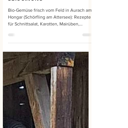
18.06.2026
Bio-Gemüse frisch vom Feld in Aurach am
Hongar (Schörfling am Attersee): Rezepte
für Schnittsalat, Karotten, Mairüben,
Mangold, Zuckererbsenschotten, Zucchini
& Brokkoli – jede Woche neu im Bio-
Gemüsekorb.