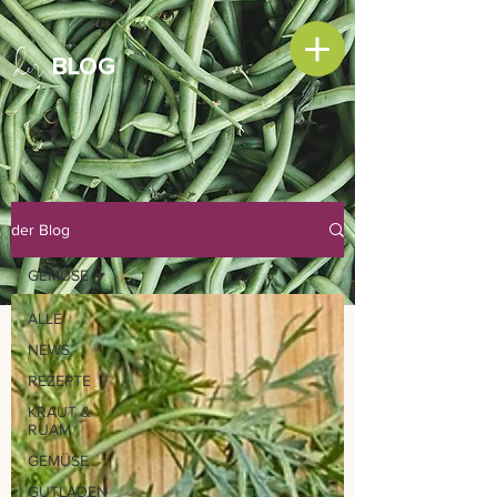
der
BLOG
der Blog
GEMÜSE
ALLE
NEWS
REZEPTE
KRAUT &
RUAM
GEMÜSE
GUTLADEN