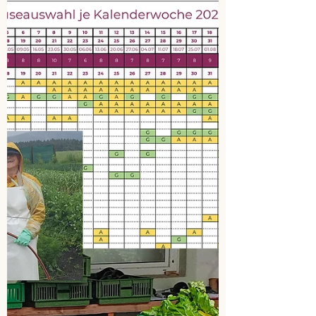
für Schnittsalat, Karotten, Radieschen,
Kräuter, Frühlingszwiebeln, Mairübchen,
Fenchel, Stangensellerie & Mangold –
jede Woche neu, saisonal & regional für
Abonnenten rund um Vöcklabruck &
Attersee.