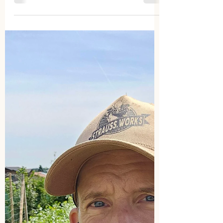
Hongar (Schörfling am Attersee): Rezepte
für Schnittsalat, Karotten, Kräuter,
Frühlingszwiebel, Rote Beete, Radieschen
& Zuckererbsenschotten – jede Woche
neu im Bio-Gemüsekorb.